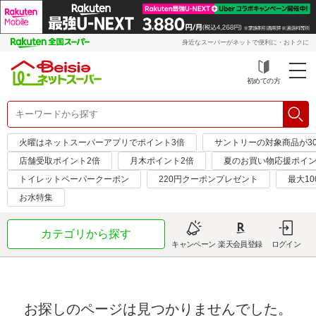
身近なスーパーがネットで便利に・おトクに
初めての方
火曜はネットスーパーアプリでポイント3倍
サントリーの対象商品が30
店舗受取ポイント2倍
月木ポイント2倍
夏のお買い物応援ポイン
トイレットペーパークーポン
220円クーポンプレゼント
最大10
お水特集
カテゴリから探す
キャンペーン
楽天会員登録
ログイン
お探しのページは見つかりませんでした。