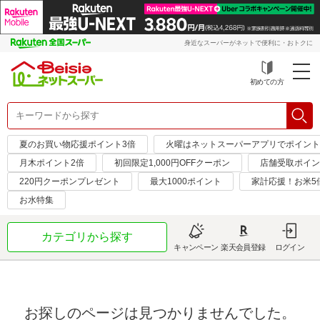
身近なスーパーがネットで便利に・おトクに
初めての方
夏のお買い物応援ポイント3倍
火曜はネットスーパーアプリでポイント
月木ポイント2倍
初回限定1,000円OFFクーポン
店舗受取ポイン
220円クーポンプレゼント
最大1000ポイント
家計応援！お米5
お水特集
カテゴリから探す
キャンペーン
楽天会員登録
ログイン
お探しのページは見つかりませんでした。