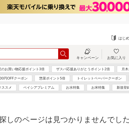
はじ
キャンペーン
お気に入り
夏のお買い物応援ポイント3倍
ザスパ応援ありがとうポイント2倍
月木
000円OFFクーポン
惣菜ポイント5倍
トイレットペーパークーポン
オススメ
ベイシアプレミアム
お水特集
お米特集
新規登録
探しのページは見つかりませんでし