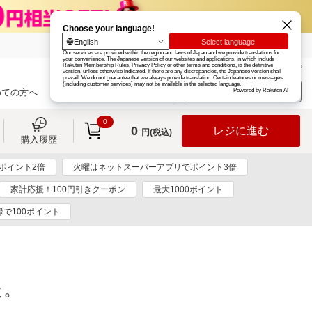
楽天グループ
カード
楽天市場
お知らせ
ヘルプ
楽天会員登録
ログイン
めての方へ
0
0
レジに進む
円(税込)
購入履歴
ポイント2倍
火曜はネットスーパーアプリでポイント3倍
家計応援！100円引きクーポン
最大1000ポイント
で100ポイント
た。