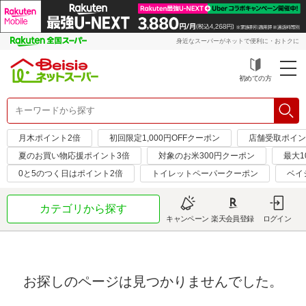
身近なスーパーがネットで便利に・おトクに
初めての方
月木ポイント2倍
初回限定1,000円OFFクーポン
店舗受取ポイン
夏のお買い物応援ポイント3倍
対象のお米300円クーポン
最大1
0と5のつく日はポイント2倍
トイレットペーパークーポン
ベイ
カテゴリから探す
キャンペーン
楽天会員登録
ログイン
お探しのページは見つかりませんでした。