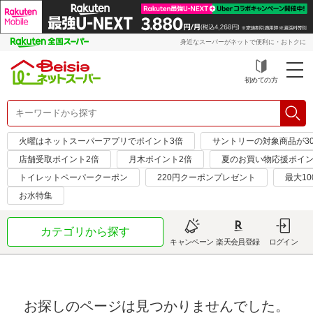
身近なスーパーがネットで便利に・おトクに
初めての方
火曜はネットスーパーアプリでポイント3倍
サントリーの対象商品が30
店舗受取ポイント2倍
月木ポイント2倍
夏のお買い物応援ポイン
トイレットペーパークーポン
220円クーポンプレゼント
最大10
お水特集
カテゴリから探す
キャンペーン
楽天会員登録
ログイン
お探しのページは見つかりませんでした。