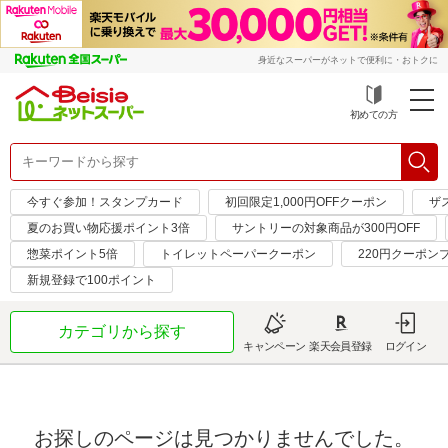
身近なスーパーがネットで便利に・おトクに
初めての方
今すぐ参加！スタンプカード
初回限定1,000円OFFクーポン
ザ
夏のお買い物応援ポイント3倍
サントリーの対象商品が300円OFF
惣菜ポイント5倍
トイレットペーパークーポン
220円クーポン
新規登録で100ポイント
カテゴリから探す
キャンペーン
楽天会員登録
ログイン
お探しのページは見つかりませんでした。