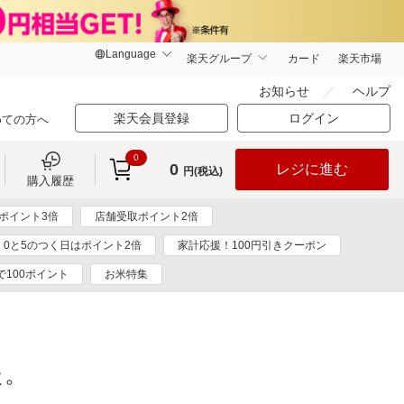
楽天グループ
カード
楽天市場
お知らせ
ヘルプ
楽天会員登録
ログイン
めての方へ
0
0
レジに進む
円(税込)
購入履歴
ポイント3倍
店舗受取ポイント2倍
0と5のつく日はポイント2倍
家計応援！100円引きクーポン
で100ポイント
お米特集
た。