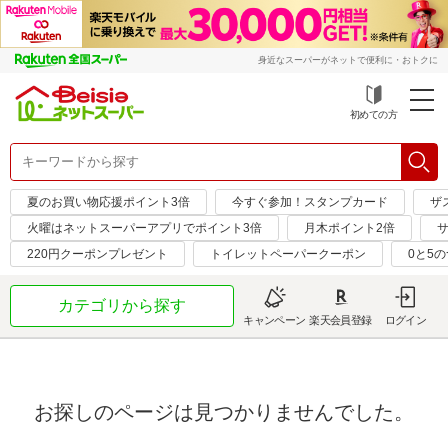
身近なスーパーがネットで便利に・おトクに
初めての方
夏のお買い物応援ポイント3倍
今すぐ参加！スタンプカード
ザ
火曜はネットスーパーアプリでポイント3倍
月木ポイント2倍
サ
220円クーポンプレゼント
トイレットペーパークーポン
0と5
カテゴリから探す
キャンペーン
楽天会員登録
ログイン
お探しのページは見つかりませんでした。