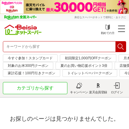
身近なスーパーがネットで便利に・おトクに
初めての方
今すぐ参加！スタンプカード
初回限定1,000円OFFクーポン
月
対象のお米300円クーポン
夏のお買い物応援ポイント3倍
店舗
家計応援！100円引きクーポン
トイレットペーパークーポン
今
カテゴリから探す
キャンペーン
楽天会員登録
ログイン
お探しのページは見つかりませんでした。