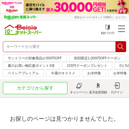
身近なスーパーがネットで便利に・おトクに
初めての方
サントリーの対象商品が300円OFF
初回限定1,000円OFFクーポン
夏のお買い物応援ポイント3倍
220円クーポンプレゼント
0と5
ベイシアプレミアム
今週のオススメ
お水特集
お米特集
カテゴリから探す
キャンペーン
楽天会員登録
ログイン
お探しのページは見つかりませんでした。