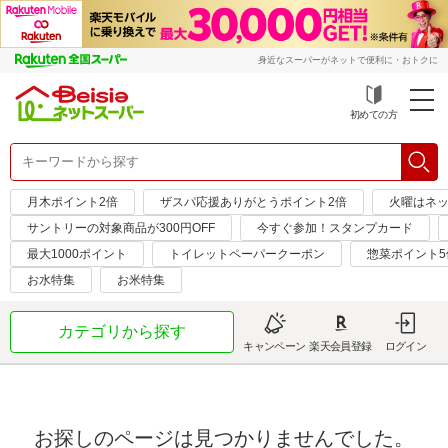
身近なスーパーがネットで便利に・おトクに
初めての方
月木ポイント2倍
ザスパ応援ありがとうポイント2倍
火曜はネッ
サントリーの対象商品が300円OFF
今すぐ参加！スタンプカード
最大1000ポイント
トイレットペーパークーポン
惣菜ポイント5
お水特集
お米特集
カテゴリから探す
キャンペーン
楽天会員登録
ログイン
お探しのページは見つかりませんでした。