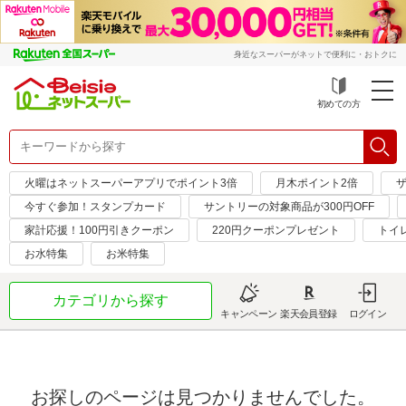
身近なスーパーがネットで便利に・おトクに
初めての方
火曜はネットスーパーアプリでポイント3倍
月木ポイント2倍
今すぐ参加！スタンプカード
サントリーの対象商品が300円OFF
家計応援！100円引きクーポン
220円クーポンプレゼント
トイ
お水特集
お米特集
カテゴリから探す
キャンペーン
楽天会員登録
ログイン
お探しのページは見つかりませんでした。