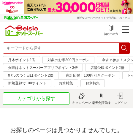
身近なスーパーがネットで便利に・おトクに
初めての方
月木ポイント2倍
対象のお米300円クーポン
今すぐ参加！スタ
火曜はネットスーパーアプリでポイント3倍
店舗受取ポイント2倍
0と5のつく日はポイント2倍
家計応援！100円引きクーポン
ト
新規登録で100ポイント
お水特集
お米特集
カテゴリから探す
キャンペーン
楽天会員登録
ログイン
お探しのページは見つかりませんでした。