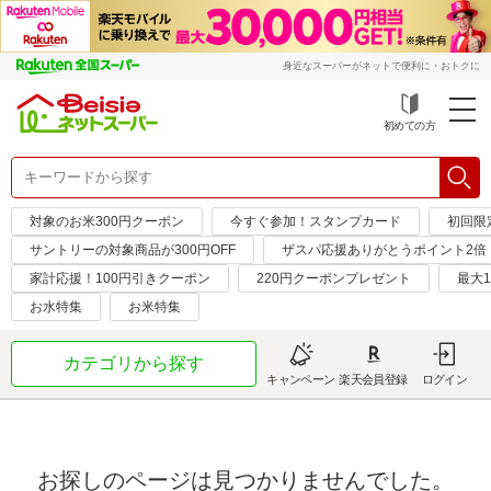
身近なスーパーがネットで便利に・おトクに
初めての方
対象のお米300円クーポン
今すぐ参加！スタンプカード
初回限定
サントリーの対象商品が300円OFF
ザスパ応援ありがとうポイント2倍
家計応援！100円引きクーポン
220円クーポンプレゼント
最大1
お水特集
お米特集
カテゴリから探す
キャンペーン
楽天会員登録
ログイン
お探しのページは見つかりませんでした。