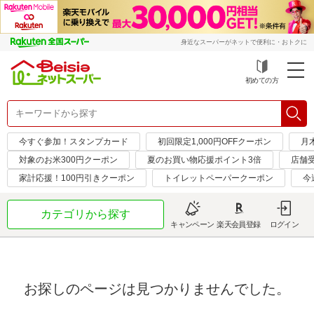
身近なスーパーがネットで便利に・おトクに
初めての方
今すぐ参加！スタンプカード
初回限定1,000円OFFクーポン
月
対象のお米300円クーポン
夏のお買い物応援ポイント3倍
店舗
家計応援！100円引きクーポン
トイレットペーパークーポン
今
カテゴリから探す
キャンペーン
楽天会員登録
ログイン
お探しのページは見つかりませんでした。