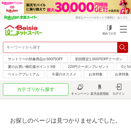
身近なスーパーがネットで便利に・おトクに
初めての方
サントリーの対象商品が300円OFF
初回限定1,000円OFFクーポン
夏のお買い物応援ポイント3倍
220円クーポンプレゼント
0と5
ベイシアプレミアム
今週のオススメ
お水特集
お米特集
カテゴリから探す
キャンペーン
楽天会員登録
ログイン
お探しのページは見つかりませんでした。