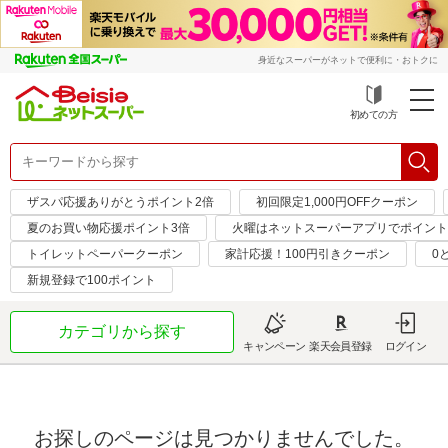
身近なスーパーがネットで便利に・おトクに
初めての方
ザスパ応援ありがとうポイント2倍
初回限定1,000円OFFクーポン
夏のお買い物応援ポイント3倍
火曜はネットスーパーアプリでポイント
トイレットペーパークーポン
家計応援！100円引きクーポン
0
新規登録で100ポイント
カテゴリから探す
キャンペーン
楽天会員登録
ログイン
お探しのページは見つかりませんでした。