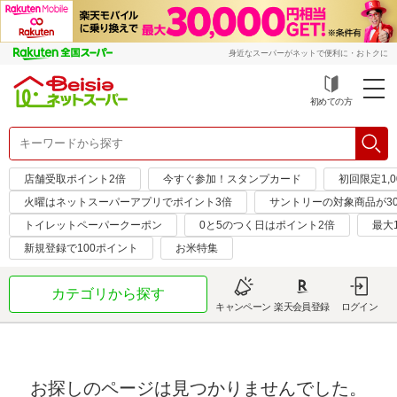
身近なスーパーがネットで便利に・おトクに
初めての方
店舗受取ポイント2倍
今すぐ参加！スタンプカード
初回限定1,
火曜はネットスーパーアプリでポイント3倍
サントリーの対象商品が30
トイレットペーパークーポン
0と5のつく日はポイント2倍
最大
新規登録で100ポイント
お米特集
カテゴリから探す
キャンペーン
楽天会員登録
ログイン
お探しのページは見つかりませんでした。