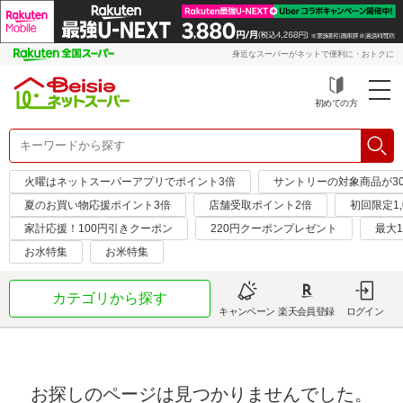
身近なスーパーがネットで便利に・おトクに
初めての方
火曜はネットスーパーアプリでポイント3倍
サントリーの対象商品が30
夏のお買い物応援ポイント3倍
店舗受取ポイント2倍
初回限定1,
家計応援！100円引きクーポン
220円クーポンプレゼント
最大1
お水特集
お米特集
カテゴリから探す
キャンペーン
楽天会員登録
ログイン
お探しのページは見つかりませんでした。