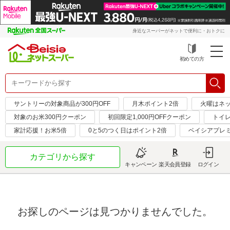
身近なスーパーがネットで便利に・おトクに
初めての方
サントリーの対象商品が300円OFF
月木ポイント2倍
火曜はネ
対象のお米300円クーポン
初回限定1,000円OFFクーポン
トイ
家計応援！お米5倍
0と5のつく日はポイント2倍
ベイシアプレ
カテゴリから探す
キャンペーン
楽天会員登録
ログイン
お探しのページは見つかりませんでした。