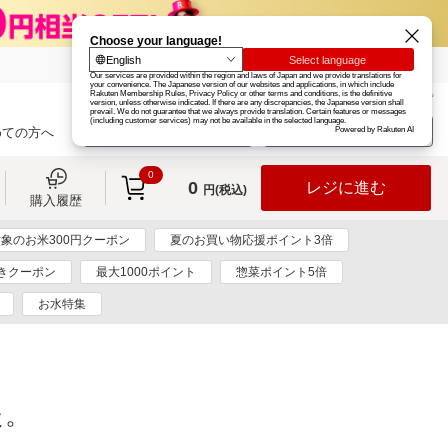
楽天グループ
カード
楽天市場
お知らせ
ヘルプ
楽天会員登録
ログイン
めての方へ
0
0
レジに進む
円(税込)
購入履歴
象のお米300円クーポン
夏のお買い物応援ポイント3倍
引きクーポン
最大1000ポイント
惣菜ポイント5倍
お水特集
た。