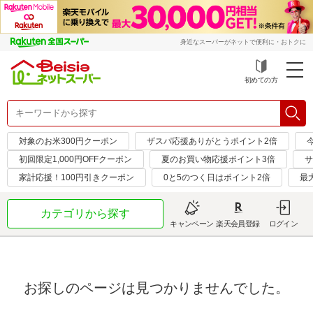
身近なスーパーがネットで便利に・おトクに
初めての方
対象のお米300円クーポン
ザスパ応援ありがとうポイント2倍
初回限定1,000円OFFクーポン
夏のお買い物応援ポイント3倍
サ
家計応援！100円引きクーポン
0と5のつく日はポイント2倍
最
カテゴリから探す
キャンペーン
楽天会員登録
ログイン
お探しのページは見つかりませんでした。