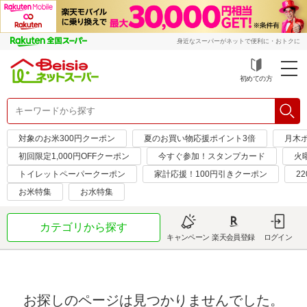
身近なスーパーがネットで便利に・おトクに
初めての方
対象のお米300円クーポン
夏のお買い物応援ポイント3倍
月木
初回限定1,000円OFFクーポン
今すぐ参加！スタンプカード
火
トイレットペーパークーポン
家計応援！100円引きクーポン
2
お米特集
お水特集
カテゴリから探す
キャンペーン
楽天会員登録
ログイン
お探しのページは見つかりませんでした。