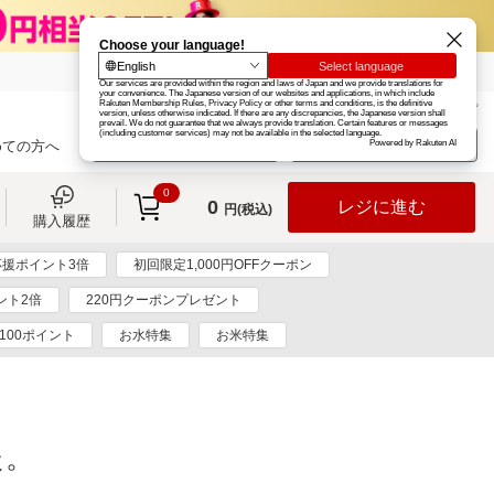
楽天グループ
カード
楽天市場
お知らせ
ヘルプ
楽天会員登録
ログイン
めての方へ
0
0
レジに進む
円(税込)
購入履歴
援ポイント3倍
初回限定1,000円OFFクーポン
ント2倍
220円クーポンプレゼント
100ポイント
お水特集
お米特集
た。