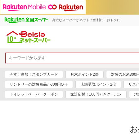
身近なスーパーがネットで便利に・おトクに
今すぐ参加！スタンプカード
月木ポイント2倍
対象のお米300
サントリーの対象商品が300円OFF
店舗受取ポイント2倍
ザス
トイレットペーパークーポン
家計応援！100円引きクーポン
惣
お