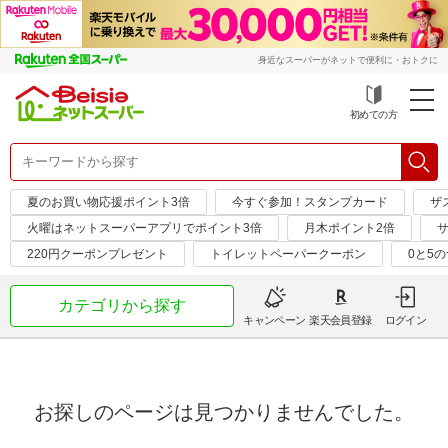
身近なスーパーがネットで便利に・おトクに
初めての方
夏のお買い物応援ポイント3倍
今すぐ参加！スタンプカード
ザ
火曜はネットスーパーアプリでポイント3倍
月木ポイント2倍
サ
220円クーポンプレゼント
トイレットペーパークーポン
0と5
カテゴリから探す
キャンペーン
楽天会員登録
ログイン
お探しのページは見つかりませんでした。