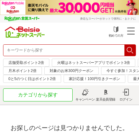
身近なスーパーがネットで便利に・おトクに
初めての方
店舗受取ポイント2倍
火曜はネットスーパーアプリでポイント3倍
月木ポイント2倍
対象のお米300円クーポン
今すぐ参加！スタ
0と5のつく日はポイント2倍
家計応援！100円引きクーポン
最
カテゴリから探す
キャンペーン
楽天会員登録
ログイン
お探しのページは見つかりませんでした。