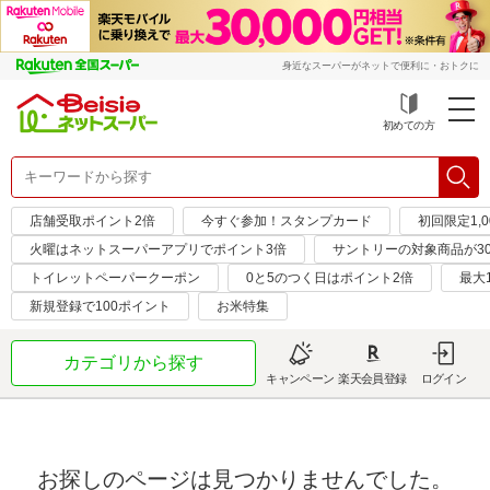
身近なスーパーがネットで便利に・おトクに
初めての方
店舗受取ポイント2倍
今すぐ参加！スタンプカード
初回限定1,
火曜はネットスーパーアプリでポイント3倍
サントリーの対象商品が30
トイレットペーパークーポン
0と5のつく日はポイント2倍
最大
新規登録で100ポイント
お米特集
カテゴリから探す
キャンペーン
楽天会員登録
ログイン
お探しのページは見つかりませんでした。