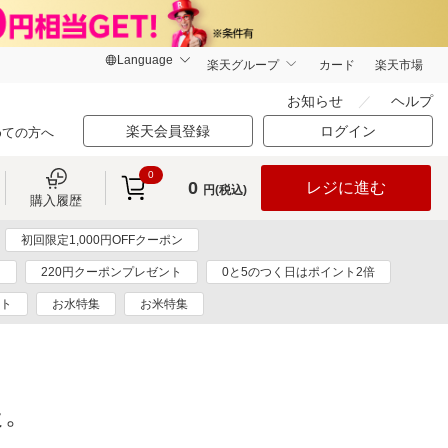
楽天グループ
カード
楽天市場
お知らせ
ヘルプ
楽天会員登録
ログイン
めての方へ
0
0
レジに進む
円(税込)
購入履歴
初回限定1,000円OFFクーポン
ン
220円クーポンプレゼント
0と5のつく日はポイント2倍
ント
お水特集
お米特集
た。