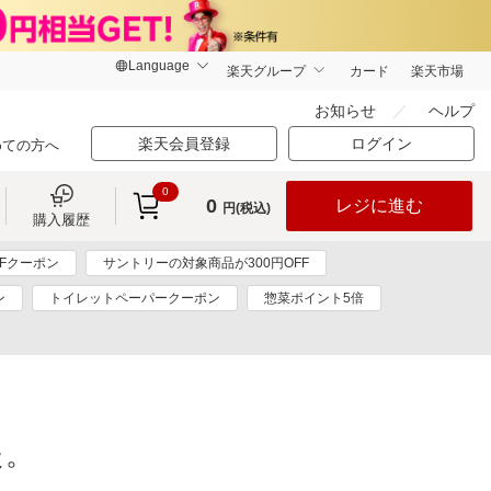
楽天グループ
カード
楽天市場
お知らせ
ヘルプ
楽天会員登録
ログイン
めての方へ
0
0
レジに進む
円(税込)
購入履歴
FFクーポン
サントリーの対象商品が300円OFF
ン
トイレットペーパークーポン
惣菜ポイント5倍
た。