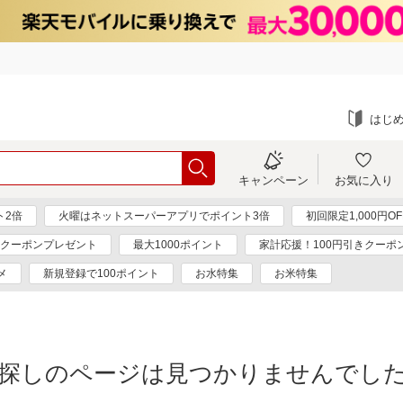
はじ
キャンペーン
お気に入り
ト2倍
火曜はネットスーパーアプリでポイント3倍
初回限定1,000円O
円クーポンプレゼント
最大1000ポイント
家計応援！100円引きクーポ
メ
新規登録で100ポイント
お水特集
お米特集
探しのページは見つかりませんでし