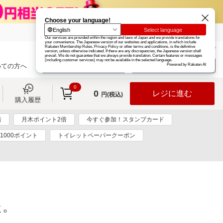
楽天グループ
カード
楽天市場
お知らせ
ヘルプ
楽天会員登録
ログイン
めての方へ
0
0
レジに進む
円(税込)
購入履歴
倍
月木ポイント2倍
今すぐ参加！スタンプカード
1000ポイント
トイレットペーパークーポン
た。