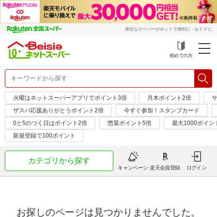
身近なスーパーがネットで便利に・おトクに
初めての方
火曜はネットスーパーアプリでポイント3倍
月木ポイント2倍
サ
ザスパ応援ありがとうポイント2倍
今すぐ参加！スタンプカード
0と5のつく日はポイント2倍
惣菜ポイント5倍
最大1000ポイン
新規登録で100ポイント
カテゴリから探す
キャンペーン
楽天会員登録
ログイン
お探しのページは見つかりませんでした。