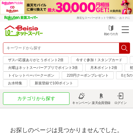
身近なスーパーがネットで便利に・おトクに
初めての方
ザスパ応援ありがとうポイント2倍
今すぐ参加！スタンプカード
火曜はネットスーパーアプリでポイント3倍
月木ポイント2倍
初
トイレットペーパークーポン
220円クーポンプレゼント
0と5
お水特集
新規登録で100ポイント
カテゴリから探す
キャンペーン
楽天会員登録
ログイン
お探しのページは見つかりませんでした。