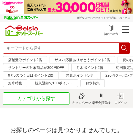
身近なスーパーがネットで便利に・おトクに
初めての方
店舗受取ポイント2倍
ザスパ応援ありがとうポイント2倍
夏のお
サントリーの対象商品が300円OFF
月木ポイント2倍
初回限定1,
0と5のつく日はポイント2倍
惣菜ポイント5倍
220円クーポン
お米特集
新規登録で100ポイント
お水特集
カテゴリから探す
キャンペーン
楽天会員登録
ログイン
お探しのページは見つかりませんでした。