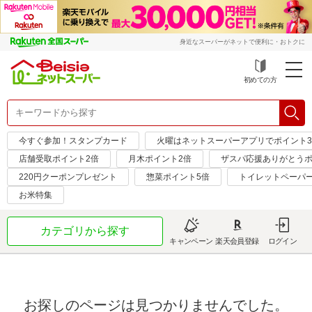
身近なスーパーがネットで便利に・おトクに
初めての方
今すぐ参加！スタンプカード
火曜はネットスーパーアプリでポイント
店舗受取ポイント2倍
月木ポイント2倍
ザスパ応援ありがとうポ
220円クーポンプレゼント
惣菜ポイント5倍
トイレットペーパ
お米特集
カテゴリから探す
キャンペーン
楽天会員登録
ログイン
お探しのページは見つかりませんでした。