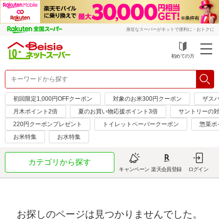
身近なスーパーがネットで便利に・おトクに
初めての方
初回限定1,000円OFFクーポン
対象のお米300円クーポン
ザス
月木ポイント2倍
夏のお買い物応援ポイント3倍
サントリーの対
220円クーポンプレゼント
トイレットペーパークーポン
惣菜ポ
お米特集
お水特集
カテゴリから探す
キャンペーン
楽天会員登録
ログイン
お探しのページは見つかりませんでした。