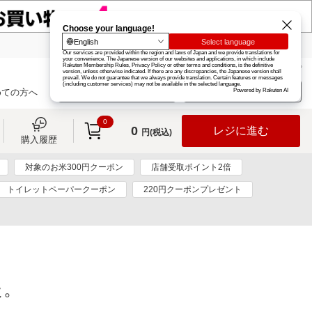
楽天グループ
カード
楽天市場
お知らせ
ヘルプ
楽天会員登録
ログイン
めての方へ
0
0
レジに進む
円(税込)
購入履歴
対象のお米300円クーポン
店舗受取ポイント2倍
トイレットペーパークーポン
220円クーポンプレゼント
た。