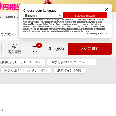
で100ポイント!
楽天グループ
カード
楽天市場
お知らせ
ヘルプ
楽天会員登録
ログイン
めての方へ
0
0
レジに進む
円(税込)
購入履歴
初回限定1,000円OFFクーポン
今すぐ参加！スタンプカード
家計応援！100円引きクーポン
惣菜ポイント5倍
た。