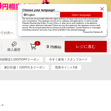
楽天グループ
カード
楽天市場
お知らせ
ヘルプ
楽天会員登録
ログイン
めての方へ
0
0
レジに進む
円(税込)
購入履歴
初回限定1,000円OFFクーポン
今すぐ参加！スタンプカード
家計応援！100円引きクーポン
惣菜ポイント5倍
た。