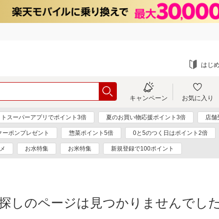
はじ
キャンペーン
お気に入り
ットスーパーアプリでポイント3倍
夏のお買い物応援ポイント3倍
店舗
円クーポンプレゼント
惣菜ポイント5倍
0と5のつく日はポイント2倍
メ
お水特集
お米特集
新規登録で100ポイント
探しのページは見つかりませんでし