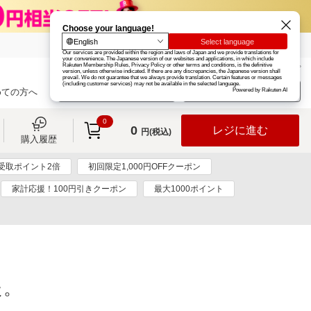
楽天グループ
カード
楽天市場
お知らせ
ヘルプ
楽天会員登録
ログイン
めての方へ
0
0
レジに進む
円(税込)
購入履歴
受取ポイント2倍
初回限定1,000円OFFクーポン
家計応援！100円引きクーポン
最大1000ポイント
た。