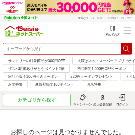
身近なスーパーがネットで便利に・おトクに
初めての方
サントリーの対象商品が300円OFF
火曜はネットスーパーアプリでポイ
ザスパ応援ありがとうポイント2倍
初回限定1,000円OFFクーポン
家計応援！100円引きクーポン
220円クーポンプレゼント
トイ
お水特集
新規登録で100ポイント
お米特集
カテゴリから探す
キャンペーン
楽天会員登録
ログイン
お探しのページは見つかりませんでした。