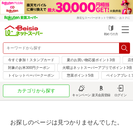
身近なスーパーがネットで便利に・おトクに
初めての方
今すぐ参加！スタンプカード
夏のお買い物応援ポイント3倍
店
対象のお米300円クーポン
火曜はネットスーパーアプリでポイント3倍
トイレットペーパークーポン
惣菜ポイント5倍
ベイシアプレミ
カテゴリから探す
キャンペーン
楽天会員登録
ログイン
お探しのページは見つかりませんでした。