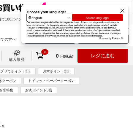
で100ポイント!
楽天グループ
カード
楽天市場
お知らせ
ヘルプ
楽天会員登録
ログイン
めての方へ
0
0
レジに進む
円(税込)
購入履歴
プリでポイント3倍
月木ポイント2倍
きクーポン
トイレットペーパークーポン
お米特集
お肉ポイント5倍
た。