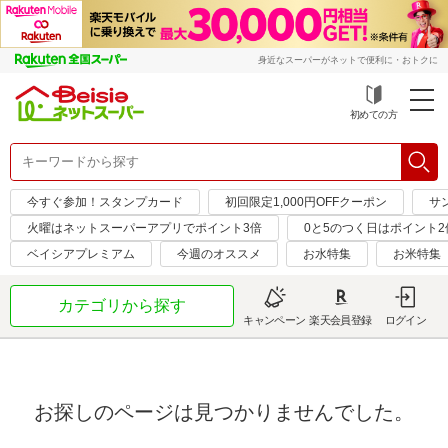
身近なスーパーがネットで便利に・おトクに
初めての方
今すぐ参加！スタンプカード
初回限定1,000円OFFクーポン
サ
火曜はネットスーパーアプリでポイント3倍
0と5のつく日はポイント2
ベイシアプレミアム
今週のオススメ
お水特集
お米特集
カテゴリから探す
キャンペーン
楽天会員登録
ログイン
お探しのページは見つかりませんでした。