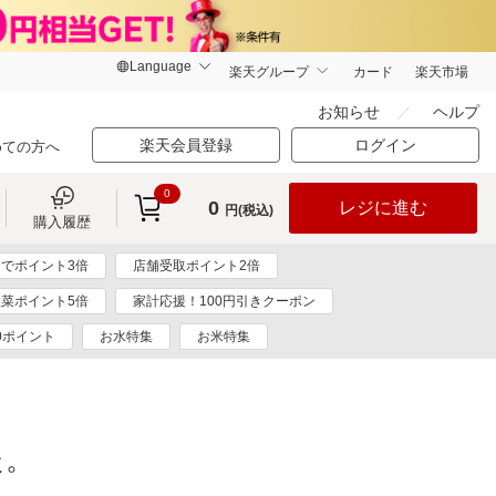
楽天グループ
カード
楽天市場
お知らせ
ヘルプ
楽天会員登録
ログイン
めての方へ
0
0
レジに進む
円(税込)
購入履歴
でポイント3倍
店舗受取ポイント2倍
惣菜ポイント5倍
家計応援！100円引きクーポン
0ポイント
お水特集
お米特集
た。