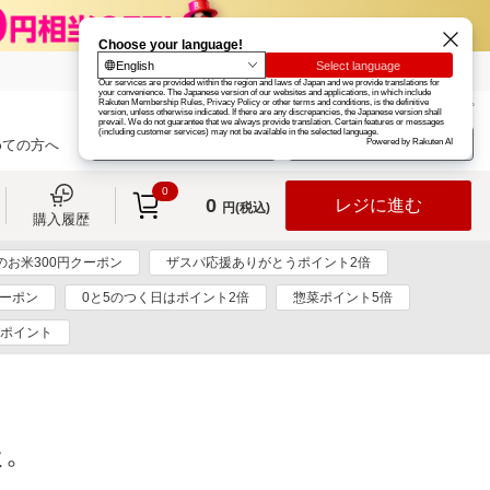
楽天グループ
カード
楽天市場
お知らせ
ヘルプ
楽天会員登録
ログイン
めての方へ
0
0
レジに進む
円(税込)
購入履歴
のお米300円クーポン
ザスパ応援ありがとうポイント2倍
クーポン
0と5のつく日はポイント2倍
惣菜ポイント5倍
0ポイント
た。