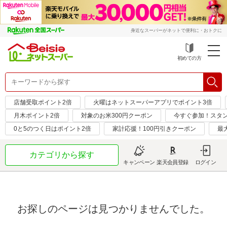
身近なスーパーがネットで便利に・おトクに
初めての方
店舗受取ポイント2倍
火曜はネットスーパーアプリでポイント3倍
月木ポイント2倍
対象のお米300円クーポン
今すぐ参加！スタ
0と5のつく日はポイント2倍
家計応援！100円引きクーポン
最
カテゴリから探す
キャンペーン
楽天会員登録
ログイン
お探しのページは見つかりませんでした。