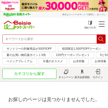
身近なスーパーがネットで便利に・おトクに
初めての方
サントリーの対象商品が300円OFF
初回限定1,000円OFFクーポン
夏のお買い物応援ポイント3倍
220円クーポンプレゼント
0と5
ベイシアプレミアム
今週のオススメ
お水特集
お米特集
カテゴリから探す
キャンペーン
楽天会員登録
ログイン
お探しのページは見つかりませんでした。