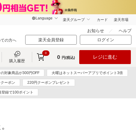
楽天グループ
カード
楽天市場
お知らせ
ヘルプ
楽天会員登録
ログイン
めての方へ
0
0
レジに進む
円(税込)
購入履歴
の対象商品が300円OFF
火曜はネットスーパーアプリでポイント3倍
ークーポン
220円クーポンプレゼント
規登録で100ポイント
た。