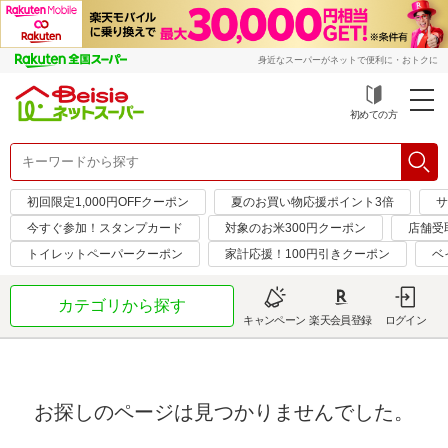
身近なスーパーがネットで便利に・おトクに
初めての方
初回限定1,000円OFFクーポン
夏のお買い物応援ポイント3倍
サ
今すぐ参加！スタンプカード
対象のお米300円クーポン
店舗受
トイレットペーパークーポン
家計応援！100円引きクーポン
ベ
カテゴリから探す
キャンペーン
楽天会員登録
ログイン
お探しのページは見つかりませんでした。