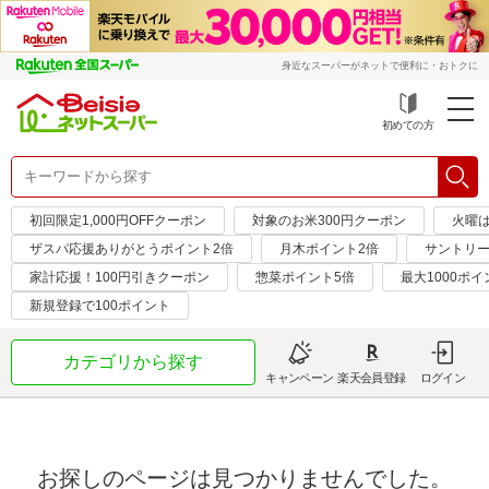
身近なスーパーがネットで便利に・おトクに
初めての方
初回限定1,000円OFFクーポン
対象のお米300円クーポン
火曜
ザスパ応援ありがとうポイント2倍
月木ポイント2倍
サントリー
家計応援！100円引きクーポン
惣菜ポイント5倍
最大1000ポイ
新規登録で100ポイント
カテゴリから探す
キャンペーン
楽天会員登録
ログイン
お探しのページは見つかりませんでした。